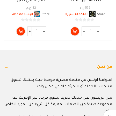
الطابعة الفورية الذكية
جهاز تعليمي ناطق
572
ج.م
132
ج.م
Store:
الملكة للاستيراد
Store:
الباشا Albasha
0
0
من
من
5
5
من نحن
اسواقنا اونلاين هى منصة مصرية موحدة حيث يمكنك تسوق
منتجات بالجملة أو التجزئة كله في مكان واحد.
نحن حريصون على منحك تجربة تسوق فريدة عبر الإنترنت مع
مجموعة جديدة من الخدمات لمعرفة كل شيء عن المورد الخاص
بك: