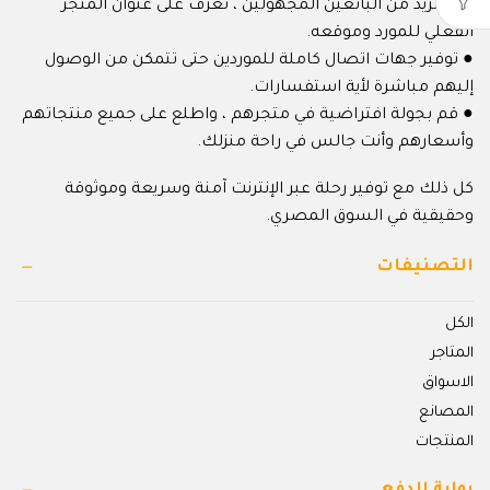
● لا مزيد من البائعين المجهولين ، تعرف على عنوان المتجر
الفعلي للمورد وموقعه.
● توفير جهات اتصال كاملة للموردين حتى تتمكن من الوصول
إليهم مباشرة لأية استفسارات.
● قم بجولة افتراضية في متجرهم ، واطلع على جميع منتجاتهم
وأسعارهم وأنت جالس في راحة منزلك.
كل ذلك مع توفير رحلة عبر الإنترنت آمنة وسريعة وموثوقة
وحقيقية في السوق المصري.
التصنيفات
الكل
المتاجر
الاسواق
المصانع
المنتجات