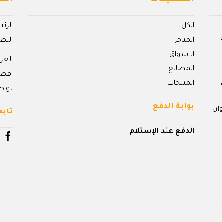
التصنيفات
القا
الكل
الرئ
المتاجر
التص
الاسواق
الع
المصانع
افض
المنتجات
تواص
بوابة الدفع
ان
تابع
الدفع عند الإستلام