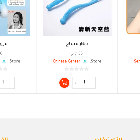
جهاز مساج
مروح
55
ج.م
76
Store:
Chinese Center
Store:
0
من
5