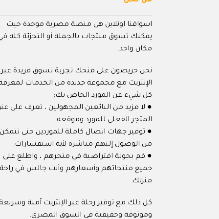
من نحن
اسواقنا اونلاين هى منصة مصرية موحدة حيث
يمكنك تسوق منتجات بالجملة أو التجزئة كله في
مكان واحد.
نحن حريصون على منحك تجربة تسوق فريدة عبر
الإنترنت مع مجموعة جديدة من الخدمات لمعرفة
كل شيء عن المورد الخاص بك:
● لا مزيد من البائعين المجهولين ، تعرف على عنو
المتجر الفعلي للمورد وموقعه.
● توفير جهات اتصال كاملة للموردين حتى تتمكن
من الوصول إليهم مباشرة لأية استفسارات.
● قم بجولة افتراضية في متجرهم ، واطلع على
جميع منتجاتهم وأسعارهم وأنت جالس في راحة
منزلك.
كل ذلك مع توفير رحلة عبر الإنترنت آمنة وسريعة
وموثوقة وحقيقية في السوق المصري.