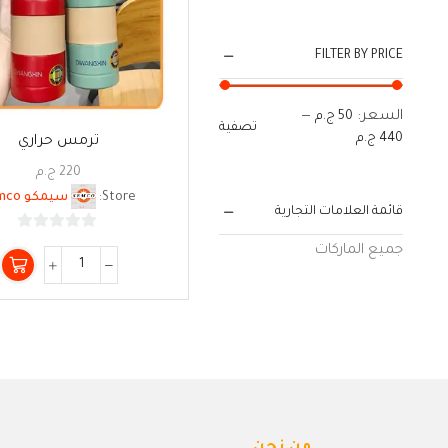
FILTER BY PRICE
السعر:
—
50 ج.م
تصفية
440 ج.م
ترمس حراري
220
ج.م
Store:
سيمكو Semco
قائمة العلامات التجارية
0
جميع الماركات
من
5