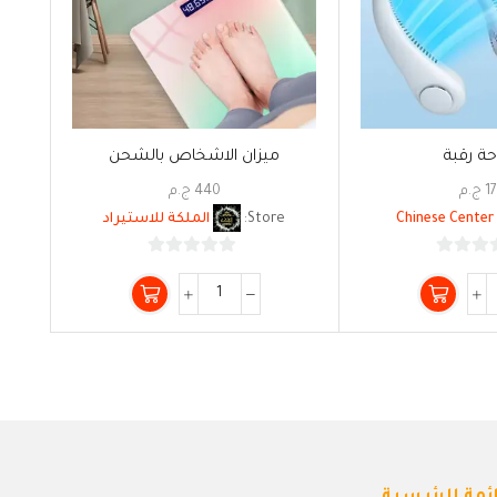
ة رقبة
ميزان الاشخاص بالشحن
1
ج.م
440
ج.م
Chinese Center
Store:
الملكة للاستيراد
0
0
من
من
5
5