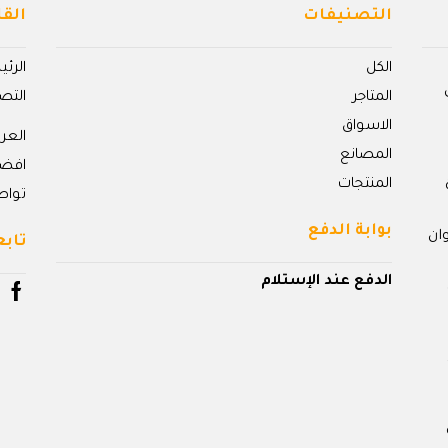
التصنيفات
القا
الكل
الرئ
المتاجر
التص
الاسواق
الع
المصانع
افض
المنتجات
تواص
بوابة الدفع
ان
تابع
الدفع عند الإستلام