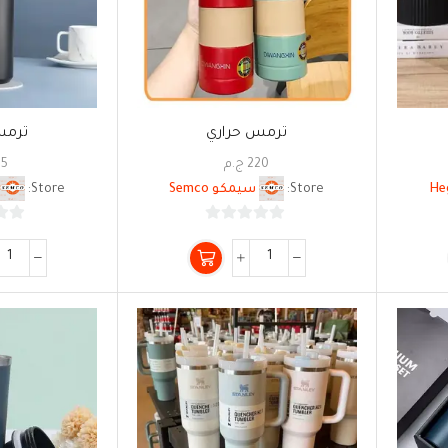
ترمس حراري
ترمس
220
ج.م
55
Store:
سيمكو Semco
Store:
0
من
5