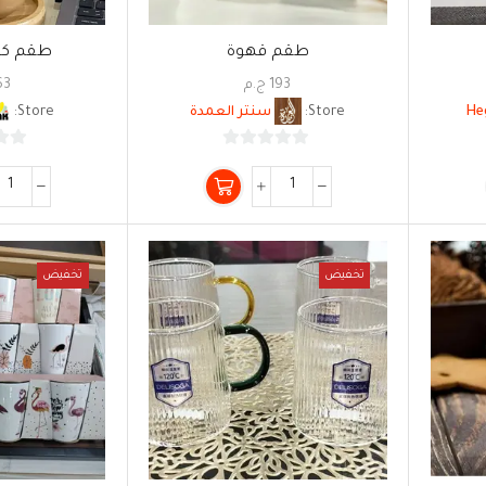
طقم قهوة
طقم كوب
193
ج.م
63
Store:
سنتر العمدة
Store:
0
من
5
تخفيض
تخفيض