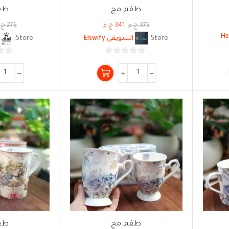
طقم مج
طق
375
ج.م
341
ج.م
275
ج.
He
Store:
السويفى Elswify
Store:
0
من
5
طقم مج
طق