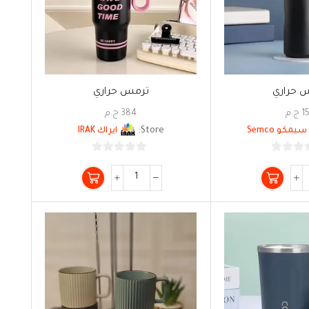
 حراري
ترمس حراري
1
ج.م
384
ج.م
سيمكو Semco
Store:
ايراك IRAK
0
0
من
من
5
5