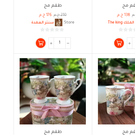
م مج
طقم مج
م
138
ج.م
210
ج.م
176
ج.م
الملك The king
Store:
سنتر العمدة
0
0
من
من
5
5
م مج
طقم مج