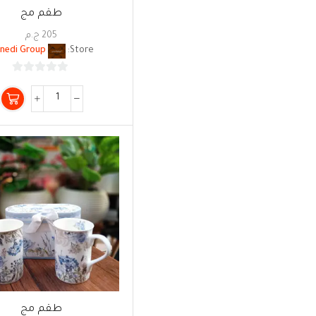
طقم مج
205
ج.م
nedi Group
Store:
0
من
5
طقم مج