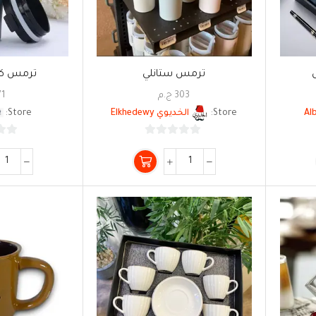
ترمس ستانلي
ترمس كوفي 
303
ج.م
71
Store:
الخديوي Elkhedewy
Store:
0
من
5