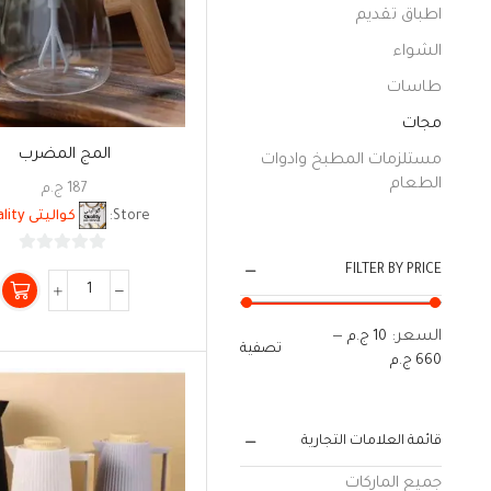
اطباق تقديم
الشواء
طاسات
مجات
المج المضرب
مستلزمات المطبخ وادوات
الطعام
187
ج.م
Store:
كواليتى Quality
0
FILTER BY PRICE
من
5
السعر:
—
10 ج.م
تصفية
660 ج.م
قائمة العلامات التجارية
جميع الماركات