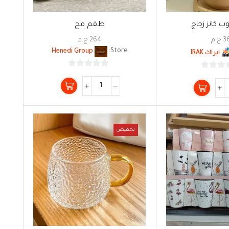
 كانز زجاج
طقم مج
3
ج.م
264
ج.م
Henedi Group
Store:
ايراك IRAK
0
0
من
من
5
5
تخفيض