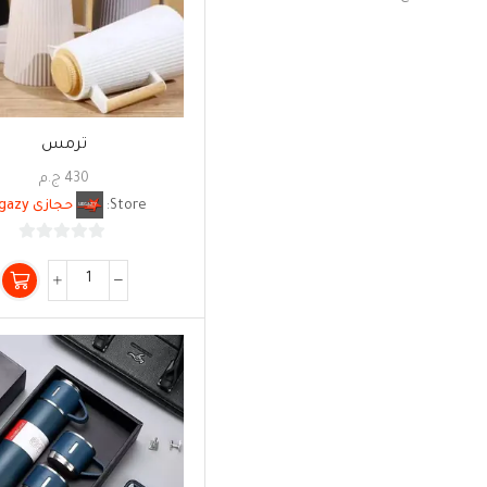
ترمس
430
ج.م
Store:
حجازى Hegazy
0
من
5