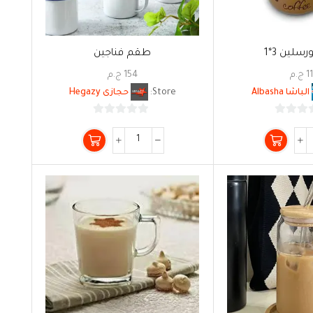
سلين 3*1
طقم فناجين
1
ج.م
154
ج.م
الباشا Albasha
Store:
حجازى Hegazy
0
0
من
من
5
5