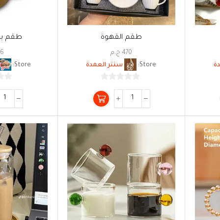
طقم القهوة
طقم بور
470
ج.م
16
ة
Store:
سنتر العمدة
Store:
0
من
5