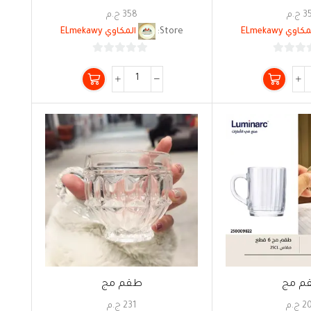
3
ج.م
358
ج.م
كاوي ELmekawy
Store:
المكاوي ELmekawy
0
0
من
من
5
5
م مج
طقم مج
2
ج.م
231
ج.م