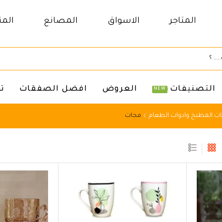
المتاجر
الاسواق
المصانع
المن
التصنيفات
العروض
افضل الصفقات
ت
NEW
ت المطبخ وادوات الطعام
مجات