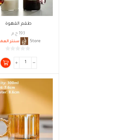
طقم القهوة
193
ج.م
Store:
سنتر العمد
0
من
5