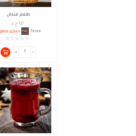
طقم فنجان
127
ج.م
Store:
حجازى Hegazy
0
من
5