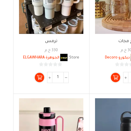
 مجات
ترمس
3
ج.م
330
ج.م
ديكورو Decoro
Store:
الجوهرة ELGAWHARA
0
0
من
من
5
5