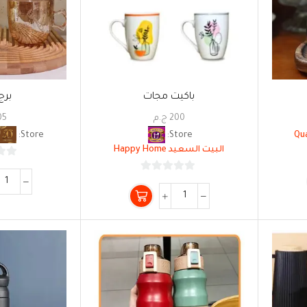
باكيت مجات
برج
200
ج.م
05
Store:
Store:
البيت السعيد Happy Home
0
من
5