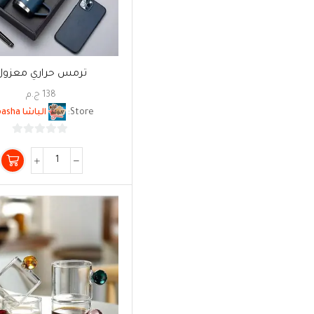
ترمس حراري معزول
138
ج.م
Store:
الباشا Albasha
0
من
5