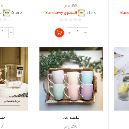
358
ج.م
58
Store:
المكاوي ELmekawy
Store:
الم
0
من
5
طقم مج
طق
250
ج.م
00