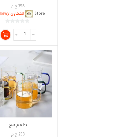
358
ج.م
Store:
المكاوي ELmekawy
0
من
5
طقم مج
253
ج.م