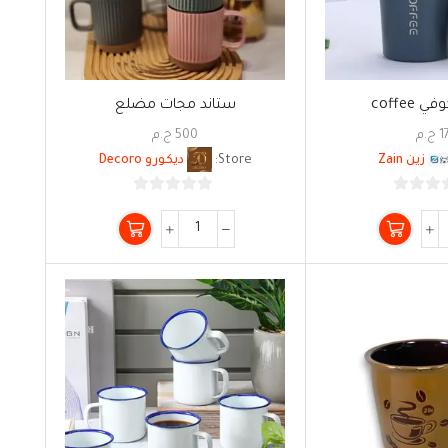
coffee
ستاند مجات مضلع
1
ج.م
500
ج.م
زين Zain
Store:
ديكورو Decoro
0
0
من
من
5
5