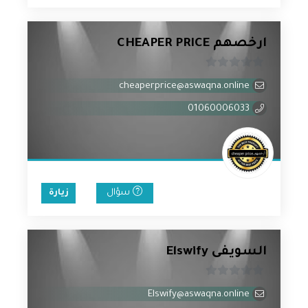
ارخصهم CHEAPER PRICE
0
cheaperprice@aswaqna.online
من
5
01060006033
سؤال
زيارة
السويفى Elswify
0
Elswify@aswaqna.online
من