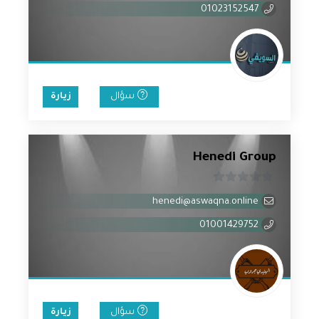
5
01023152547
سؤال
زيارة
Henedi Group
0
henedi@aswaqna.online
من
5
01001429752
سؤال
زيارة