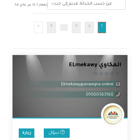
إظهار 1–12 من نتائج 54
5
3
2
1
»
…
المكاوي ELmekawy
0
Elmekawy@aswaqna.online
من
5
01000563160
سؤال
زيارة