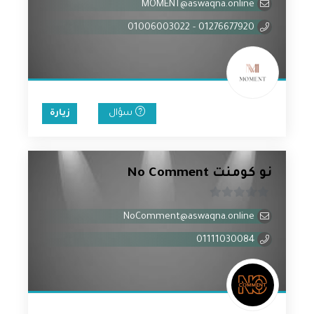
MOMENT@aswaqna.online
من
5
01276677920 - 01006003022
سؤال
زيارة
نو كومنت No Comment
0
NoComment@aswaqna.online
من
5
01111030084