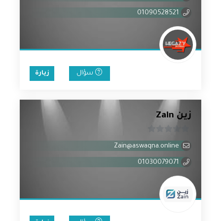
من
5
01090528521
سؤال
زيارة
زين Zain
0
Zain@aswaqna.online
من
5
01030079071