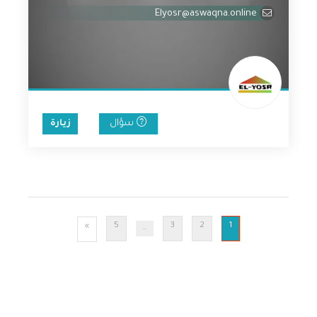
0
Elyosr@aswaqna.online
من
5
سؤال
زيارة
5
3
2
1
»
…