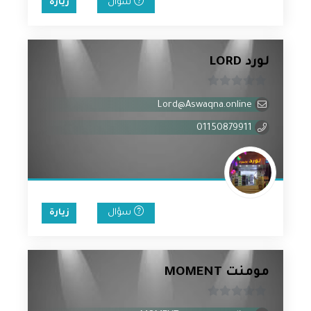
سؤال
زيارة
لورد LORD
0
Lord@Aswaqna.online
من
5
01150879911
سؤال
زيارة
مومنت MOMENT
0