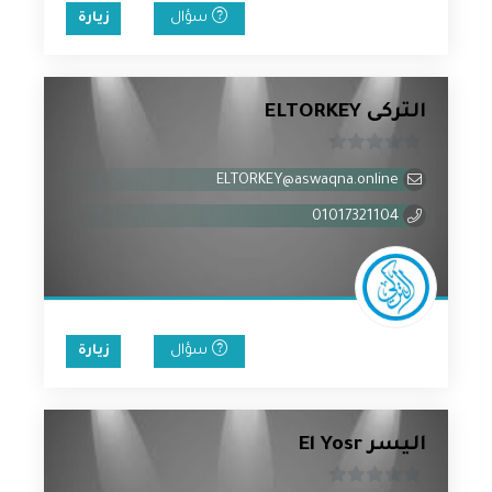
سؤال
زيارة
التركى ELTORKEY
0
ELTORKEY@aswaqna.online
من
5
01017321104
سؤال
زيارة
اليسر El Yosr