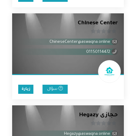
Chinese Center
0
ChineseCenter@aswaqna.online
من
5
01150114472
سؤال
زيارة
حجازى Hegazy
0
Hegazy@aswaqna.online