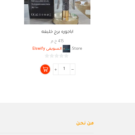
اباجوره برج خليفه
415
ج.م
Store:
السويفى Elswify
0
من
5
من نحن