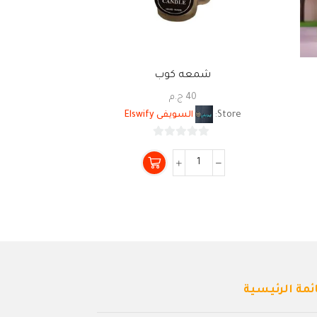
شمعه كوب
مقبض كر
40
ج.م
Store:
السويفى Elswify
Store:
0
من
5
ئمة الرئيسية