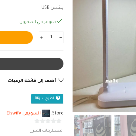
يشحن USB
متوفر في المخزون
أضف إلى قائمة الرغبات
اطرح سؤالاً
Store:
السويفى Elswify
0
مستلزمات المنزل
من