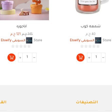
شمعه كوب
اباجوره
40
ج.م
145
ج.م
121
ج.م
Store:
السويفى Elswify
Store:
السويفى Elswify
0
0
من
من
5
5
التصنيفات
القا