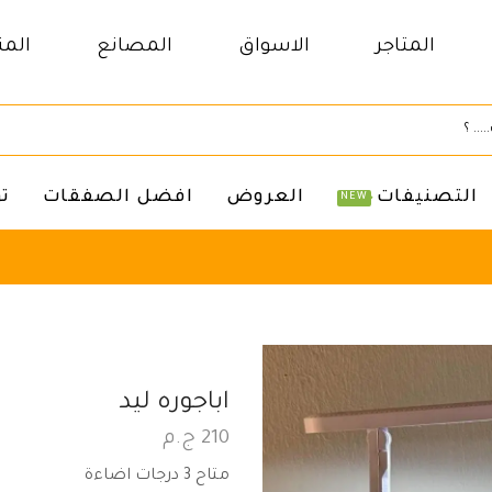
المتاجر
الاسواق
المصانع
المن
التصنيفات
العروض
افضل الصفقات
ت
NEW
اباجوره ليد
210
ج.م
متاح 3 درجات اضاءة