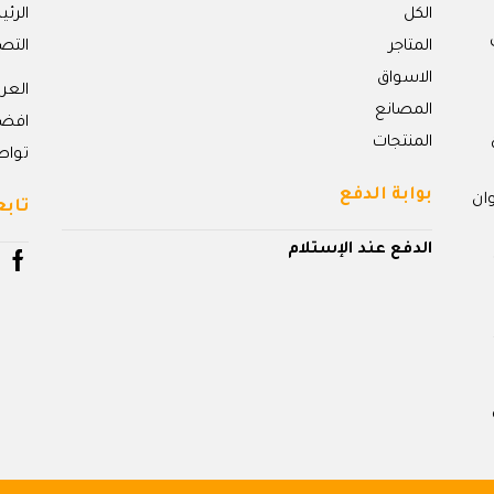
الكل
الرئ
المتاجر
التص
الاسواق
الع
المصانع
افض
المنتجات
تواص
بوابة الدفع
ان
تابع
الدفع عند الإستلام