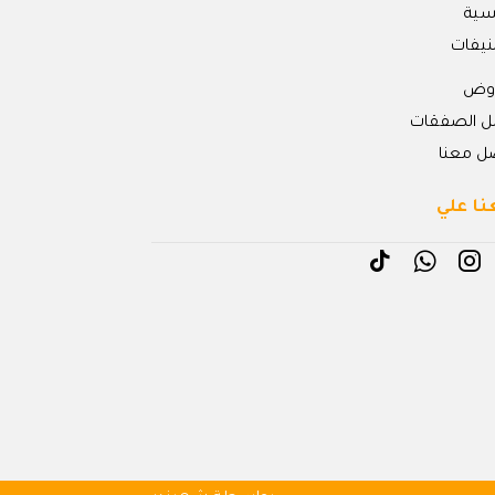
يسية
نيفات
روض
ل الصفقات
ل معنا
نا علي