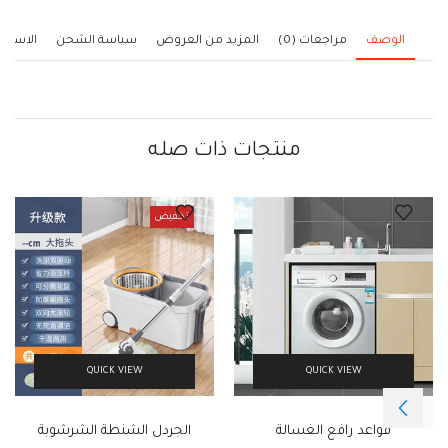
الوصف
مراجعات (0)
المزيد من العروض
سياسة الشحن
الاستف
منتجات ذات صله
تخفيض
QUICK VIEW
QUICK VIEW
قواعد رافع الغسالة
الجردل الشنطة الشرشوبة