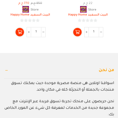
22
ج.م
850
ج.م
770
ج.م
Store:
Store:
البيت السعيد Happy Home
البيت السعيد Happy Home
0
0
من
من
5
5
من نحن
اسواقنا اونلاين هى منصة مصرية موحدة حيث يمكنك تسوق
منتجات بالجملة أو التجزئة كله في مكان واحد.
نحن حريصون على منحك تجربة تسوق فريدة عبر الإنترنت مع
مجموعة جديدة من الخدمات لمعرفة كل شيء عن المورد الخاص
بك: