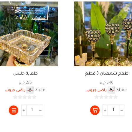
‏طقم شمعدان 3 قطع
‏طفاية جلاس
540
ج.م
275
ج.م
Store:
راضى جروب
Store:
راضى جروب
0
0
من
من
5
5