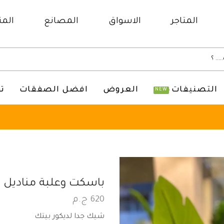
المتاجر
الاسواق
المصانع
المن
التصنيفات
العروض
افضل الصفقات
ت
NEW
‏باسكت وعلبة مناديل
620
ج.م
شيك جدا لديكور بيتك