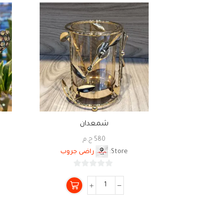
شمعدان
580
ج.م
Store:
راضى جروب
0
من
5