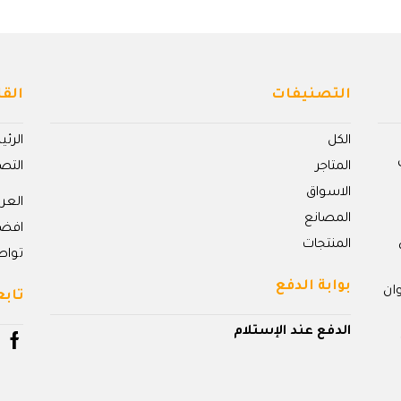
التصنيفات
القا
الكل
الرئ
المتاجر
التص
الاسواق
الع
المصانع
افض
المنتجات
تواص
بوابة الدفع
ان
تابع
الدفع عند الإستلام