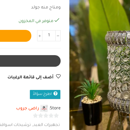
ومتاح منه جولد
متوفر في المخزون
أضف إلى قائمة الرغبات
اطرح سؤالاً
Store:
راضى جروب
0
تجهيزات العيد
,
ترشيحات اسواقنا
من