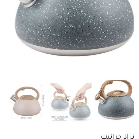
براد جرانيت