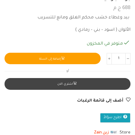
688
ج.م
بيد وغطاء خشب محكم الغلق ومانع للتسريب
الألوان ( اسود – بني – رمادي )
متوفر في المخزون
إضافة إلى السلة
أو
اشتري الان
أضف إلى قائمة الرغبات
اطرح سؤالاً
Store:
زين Zain