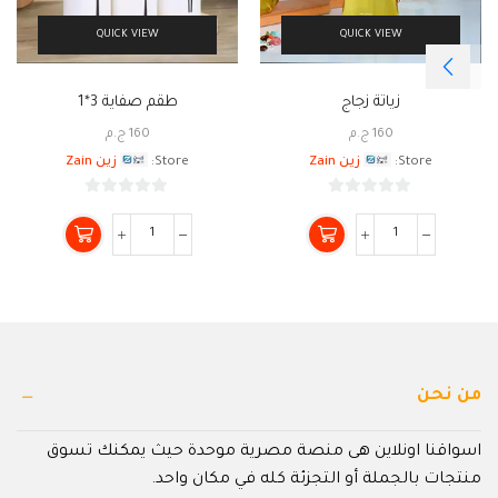
QUICK VIEW
QUICK VIEW
زياتة زجاج
طقم صفاية 3*1
160
ج.م
160
ج.م
Store:
زين Zain
Store:
زين Zain
0
0
من
من
5
5
من نحن
اسواقنا اونلاين هى منصة مصرية موحدة حيث يمكنك تسوق
منتجات بالجملة أو التجزئة كله في مكان واحد.