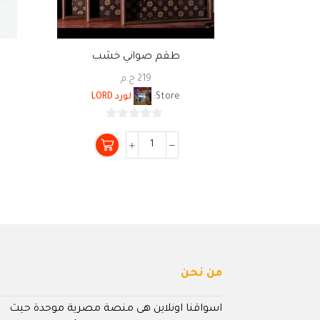
طقم صواني خشب
219
ج.م
Store:
لورد LORD
0
من
5
من نحن
اسواقنا اونلاين هى منصة مصرية موحدة حيث