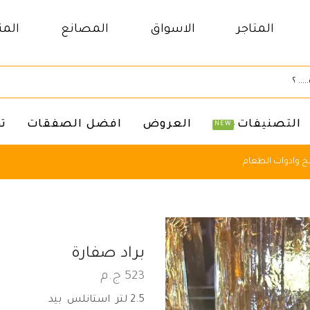
المتاجر
الاسواق
المصانع
المن
التصنيفات
العروض
افضل الصفقات
ت
NEW
 وادوات الطعام
براد صفارة
523
ج.م
2.5 لتر استانلس بيد