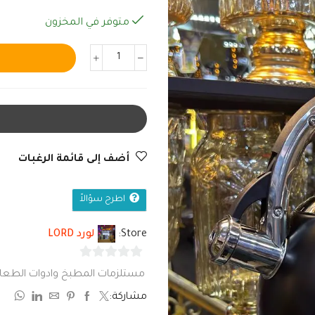
متوفر في المخزون
أضف إلى قائمة الرغبات
اطرح سؤالاً
Store:
لورد LORD
0
مستلزمات المطبخ وادوات الطعا
من
مشاركة:
5