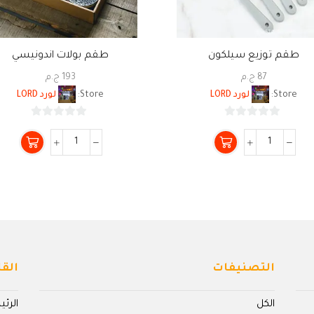
طقم توزيع سيلكون
طقم بولات اندونيسي
87
ج.م
193
ج.م
Store:
لورد LORD
Store:
لورد LORD
0
0
من
من
5
5
التصنيفات
القا
الكل
الرئ