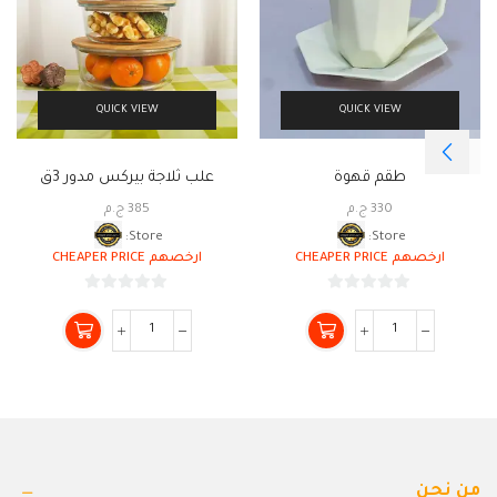
QUICK VIEW
QUICK VIEW
طقم قهوة
علب ثلاجة بيركس مدور 3ق
330
ج.م
385
ج.م
Store:
Store:
ارخصهم CHEAPER PRICE
ارخصهم CHEAPER PRICE
0
0
من
من
5
5
من نحن