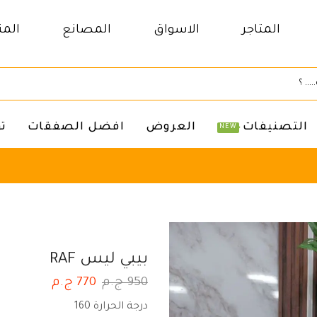
المتاجر
الاسواق
المصانع
المن
التصنيفات
العروض
افضل الصفقات
ت
NEW
بيبي ليس RAF
950
ج.م
770
ج.م
درجة الحرارة 160