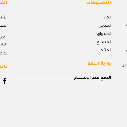
التصنيفات
القا
الكل
الرئ
المتاجر
التص
الاسواق
الع
المصانع
افض
المنتجات
تواص
بوابة الدفع
ان
تابع
الدفع عند الإستلام