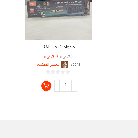
مكواه شعر RAF
295
ج.م
260
ج.م
Store:
سنتر العمدة
0
من
5