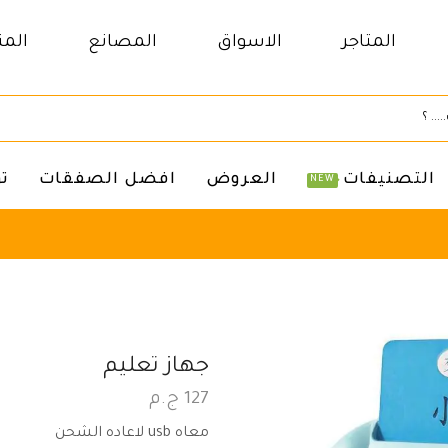
المتاجر
الاسواق
المصانع
المن
التصنيفات
العروض
افضل الصفقات
ت
NEW
جهاز تعليم
127
ج.م
معاه usb لاعاده الشحن