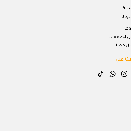
يسية
نيفات
روض
ل الصفقات
ل معنا
نا علي