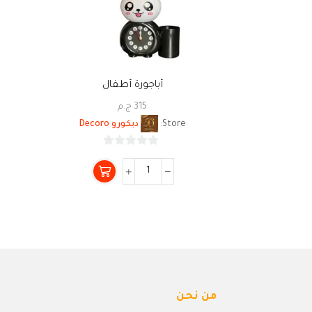
أباجورة أطفال
315
ج.م
Store:
ديكورو Decoro
0
من
5
من نحن