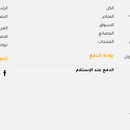
الكل
الرئ
المتاجر
التص
الاسواق
الع
المصانع
افض
المنتجات
تواص
بوابة الدفع
ان
تابع
الدفع عند الإستلام