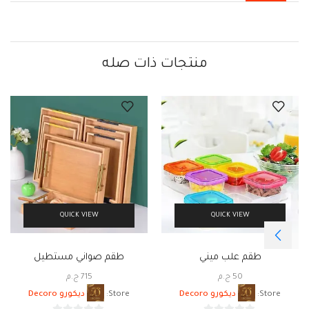
منتجات ذات صله
QUICK VIEW
QUICK VIEW
طقم علب ميني
طقم صواني مستطيل
50
ج.م
715
ج.م
Store:
ديكورو Decoro
Store:
ديكورو Decoro