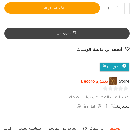
إضافة إلى السلة
أو
اشتري الان
أضف إلى قائمة الرغبات
اطرح سؤالاً
Store:
ديكورو Decoro
0
مستلزمات المطبخ وادوات الطعام
من
مشاركة:
5
الوصف
مراجعات (0)
المزيد من العروض
سياسة الشحن
الاستف