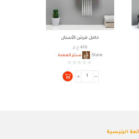
حامل فرش الأسنان
حامل فرش ال
468
ج.م
0
Store:
سنتر العمدة
Store:
0
من
5
ئمة الرئيسية