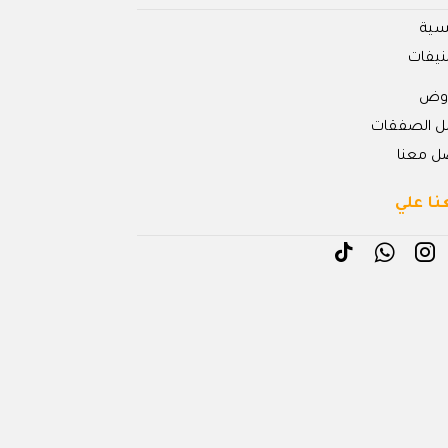
يسية
نيفات
روض
ل الصفقات
ل معنا
نا علي