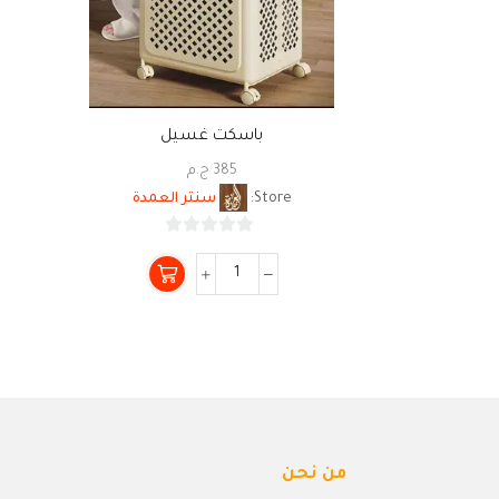
باسكت غسيل
385
ج.م
Store:
سنتر العمدة
0
من
5
من نحن