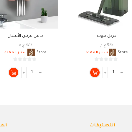
جردل موب
حامل فرش الأسنان
925
ج.م
470
ج.م
Store:
سنتر العمدة
Store:
سنتر العمدة
0
0
من
من
5
5
التصنيفات
القا