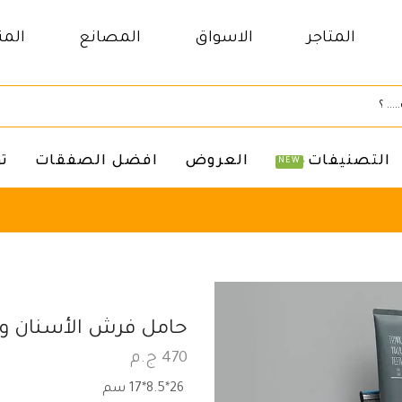
المتاجر
الاسواق
المصانع
المن
التصنيفات
العروض
افضل الصفقات
ت
NEW
حامل فرش الأسنان و
470
ج.م
26*8.5*17 سم