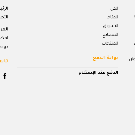
الكل
الرئ
المتاجر
التص
الاسواق
الع
المصانع
افض
المنتجات
تواص
بوابة الدفع
ان
تابع
الدفع عند الإستلام