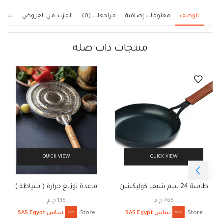
الوصف
معلومات إضافية
مراجعات (0)
المزيد من العروض
سياس
منتجات ذات صله
QUICK VIEW
QUICK VIEW
طاسة 24 سم شيف كوليكشن
قاعدة توزيع حرارة ( شياطة )
765
ج.م
135
ج.م
Store:
ساس SAS Egypt
Store:
ساس SAS Egypt