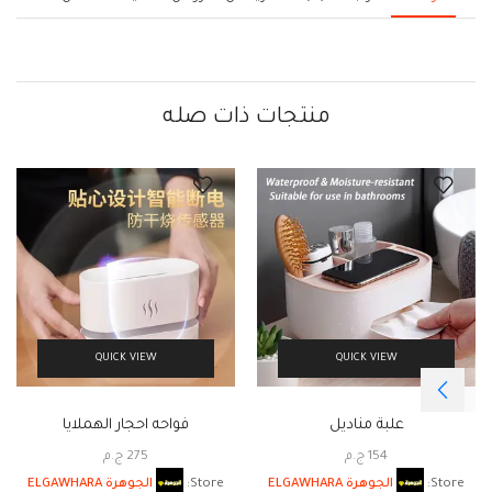
منتجات ذات صله
QUICK VIEW
QUICK VIEW
علبة مناديل
فواحه احجار الهملايا
154
ج.م
275
ج.م
Store:
الجوهرة ELGAWHARA
Store:
الجوهرة ELGAWHARA