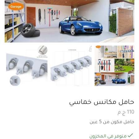
حامل مكانس خماسي
110
ج.م
حامل مكون من 5 عين
متوفر في المخزون