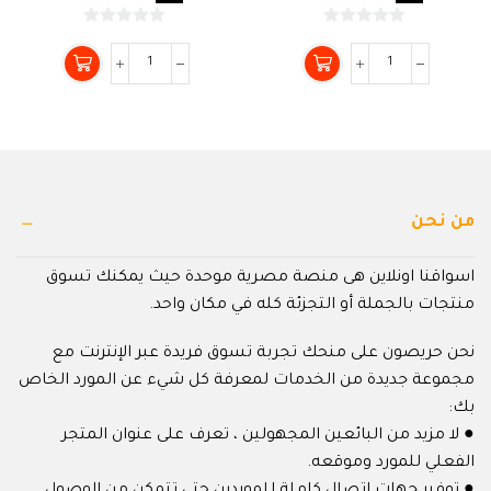
0
0
من
من
5
5
من نحن
اسواقنا اونلاين هى منصة مصرية موحدة حيث يمكنك تسوق
منتجات بالجملة أو التجزئة كله في مكان واحد.
نحن حريصون على منحك تجربة تسوق فريدة عبر الإنترنت مع
مجموعة جديدة من الخدمات لمعرفة كل شيء عن المورد الخاص
بك:
● لا مزيد من البائعين المجهولين ، تعرف على عنوان المتجر
الفعلي للمورد وموقعه.
● توفير جهات اتصال كاملة للموردين حتى تتمكن من الوصول