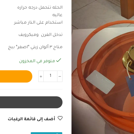
الحله تتحمل درجه حراره
عاليه
استخدام على النار مباشر
تدخل الفرن وميكرويف
متاح ٣ ألوان زيتي *اصفر* بيج
متوفر في المخزون
أضف إلى قائمة الرغبات