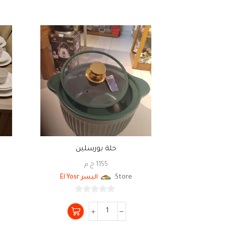
حلة بورسلين
1155
ج.م
Store:
اليسر El Yosr
0
من
5