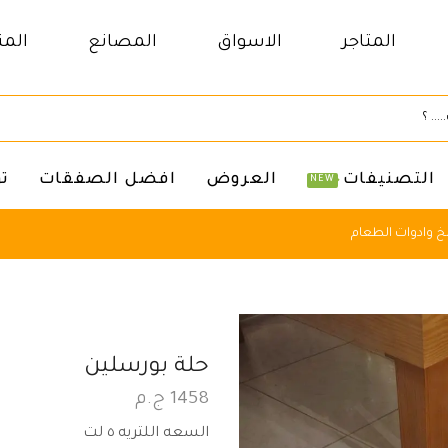
المتاجر
الاسواق
المصانع
المن
التصنيفات
العروض
افضل الصفقات
ت
NEW
 وادوات الطعام
حلة بورسلين
1458
ج.م
السعه اللتريه ٥ لت