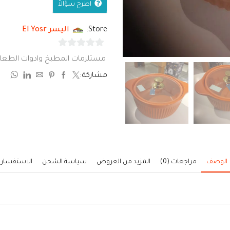
اطرح سؤالاً
Store:
اليسر El Yosr
0
مستلزمات المطبخ وادوات الطعا
من
مشاركة:
5
الوصف
مراجعات (0)
المزيد من العروض
سياسة الشحن
الاستفسار