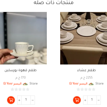
منتجات ذات صله
طقم عشاء
طقم قهوة بورسلين
2255
ج.م
770
ج.م
Store:
اليسر El Yosr
Store:
اليسر El Yosr
0
0
من
من
5
5