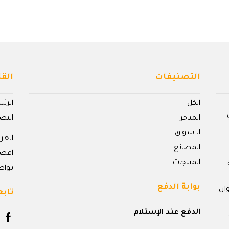
التصنيفات
القا
الكل
الرئ
المتاجر
التص
الاسواق
الع
المصانع
افض
المنتجات
تواص
بوابة الدفع
ان
تابع
الدفع عند الإستلام