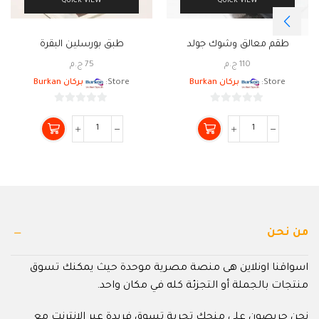
QUICK VIEW
QUICK VIEW
طقم معالق وشوك جولد
طبق بورسلين البقرة
110
ج.م
75
ج.م
Store:
بركان Burkan
Store:
بركان Burkan
0
0
من
من
5
5
من نحن
اسواقنا اونلاين هى منصة مصرية موحدة حيث يمكنك تسوق
منتجات بالجملة أو التجزئة كله في مكان واحد.
نحن حريصون على منحك تجربة تسوق فريدة عبر الإنترنت مع