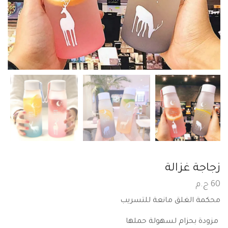
زجاجة غزالة
60
ج.م
محكمة الغلق مانعة للتسريب
مزودة بحزام لسهولة حملها