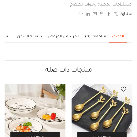
0
مستلزمات المطبخ وادوات الطعام
من
مشاركة:
5
الوصف
مراجعات (0)
المزيد من العروض
سياسة الشحن
الاستف
منتجات ذات صله