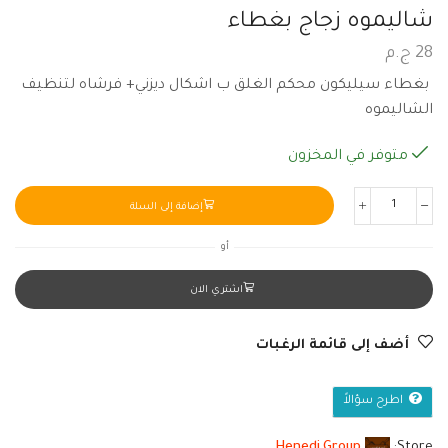
شاليموه زجاج بغطاء
28
ج.م
بغطاء سيليكون محكم الغلق ب اشكال ديزني+ فرشاه لتنظيف
الشاليموه
متوفر في المخزون
إضافة إلى السلة
أو
اشتري الان
أضف إلى قائمة الرغبات
اطرح سؤالاً
Henedi Group
Store: