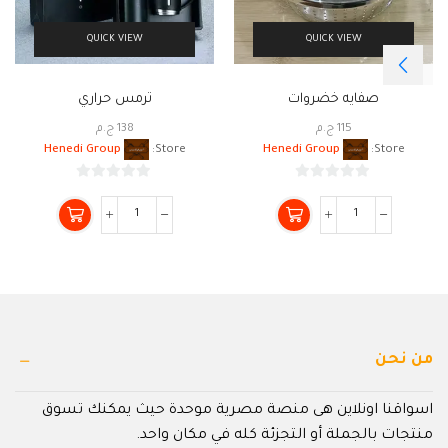
QUICK VIEW
QUICK VIEW
صفايه خضروات
ترمس حراري
115
ج.م
138
ج.م
Henedi Group
Store:
Henedi Group
Store:
0
0
من
من
5
5
من نحن
اسواقنا اونلاين هى منصة مصرية موحدة حيث يمكنك تسوق
منتجات بالجملة أو التجزئة كله في مكان واحد.