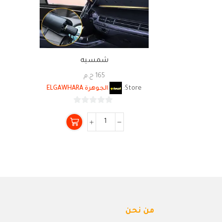
شمسيه
165
ج.م
Store:
الجوهرة ELGAWHARA
0
من
5
من نحن