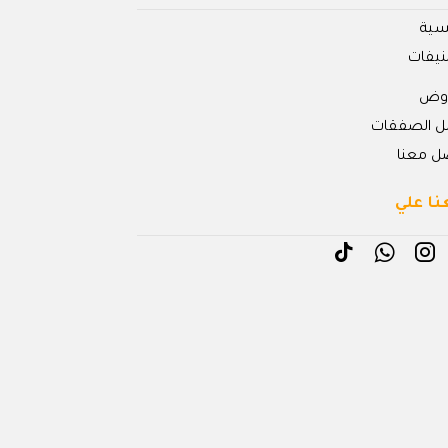
يسية
نيفات
روض
ل الصفقات
ل معنا
نا علي