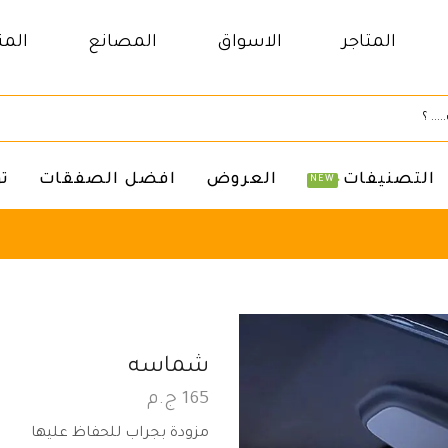
المتاجر
الاسواق
المصانع
المن
التصنيفات
العروض
افضل الصفقات
ت
NEW
شماسه
165
ج.م
مزودة بجراب للحفاظ عليها