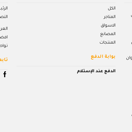
الكل
الرئ
المتاجر
التص
الاسواق
الع
المصانع
افض
المنتجات
تواص
بوابة الدفع
ان
تابع
الدفع عند الإستلام