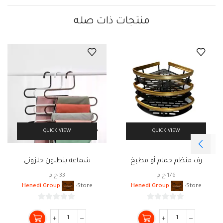
منتجات ذات صله
QUICK VIEW
QUICK VIEW
رف منظم حمام أو مطبخ
شماعه بنطلون حلزونى
176
ج.م
33
ج.م
Henedi Group
Store:
Henedi Group
Store:
0
0
من
من