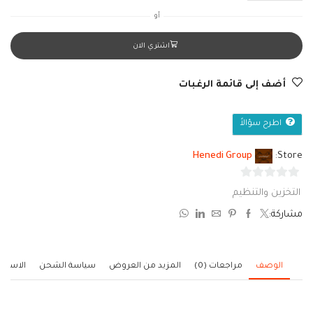
أو
اشتري الان
أضف إلى قائمة الرغبات
اطرح سؤالاً
Henedi Group
Store:
0
التخزين والتنظيم
من
مشاركة:
5
الوصف
مراجعات (0)
المزيد من العروض
سياسة الشحن
الاستف