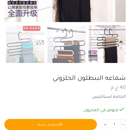
شماعه البنطلون الحلزوني
40
ج.م
الخامه استانليس
متوفر في المخزون
إضافة إلى السلة