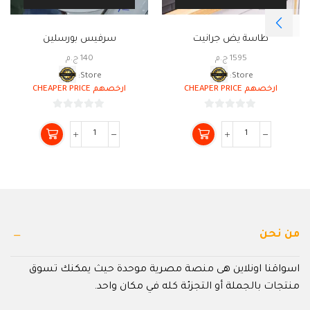
طاسة يض جرانيت
سرفيس بورسلين
1595
ج.م
140
ج.م
Store:
Store:
ارخصهم CHEAPER PRICE
ارخصهم CHEAPER PRICE
0
0
من
من
5
5
من نحن
اسواقنا اونلاين هى منصة مصرية موحدة حيث يمكنك تسوق
منتجات بالجملة أو التجزئة كله في مكان واحد.