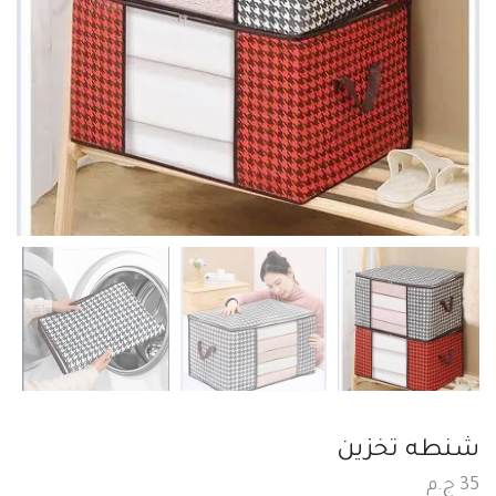
شنطه تخزين
35
ج.م