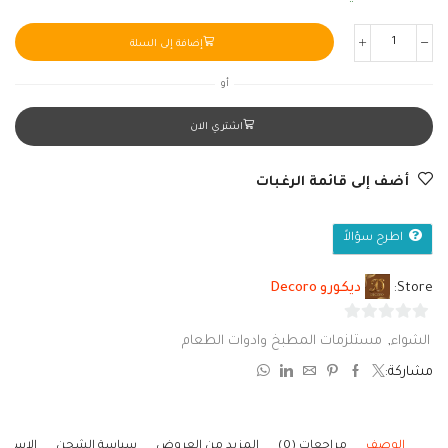
إضافة إلى السلة
أو
اشتري الان
أضف إلى قائمة الرغبات
اطرح سؤالاً
Store:
ديكورو Decoro
0
الشواء
,
مستلزمات المطبخ وادوات الطعام
من
مشاركة:
5
الوصف
مراجعات (0)
المزيد من العروض
سياسة الشحن
الاستف