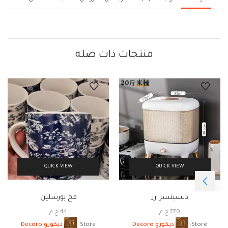
منتجات ذات صله
QUICK VIEW
QUICK VIEW
ديسبنسر ارز
مج بورسلين
770
ج.م
44
ج.م
Store:
ديكورو Decoro
Store:
ديكورو Decoro