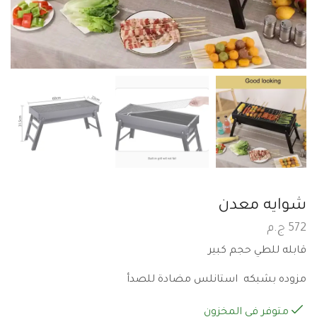
شوايه معدن
572
ج.م
قابله للطي حجم كبير
مزوده بشبكه استانلس مضادة للصدأ
متوفر في المخزون