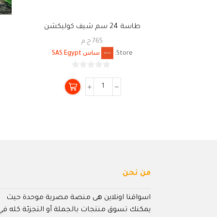
طاسة 24 سم شيف كوليكشن
765
ج.م
Store:
ساس SAS Egypt
0
من
5
من نحن
اسواقنا اونلاين هى منصة مصرية موحدة حيث
يمكنك تسوق منتجات بالجملة أو التجزئة كله في