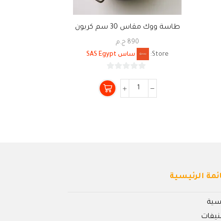
طاسة ووك مقاس 30 سم كربون
صينية ف
ستيل
890
ج.م
0
Store:
ساس SAS Egypt
Store:
0
من
5
ئمة الرئيسية
يسية
نيفات