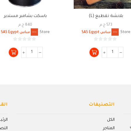
بلانشة تقطيع (L)
باسكت بشامبر مستدير
573
ج.م
840
ج.م
Store:
ساس SAS Egypt
Store:
ساس SAS Egypt
0
0
من
من
5
5
التصنيفات
القا
الكل
الرئ
المتاجر
التص