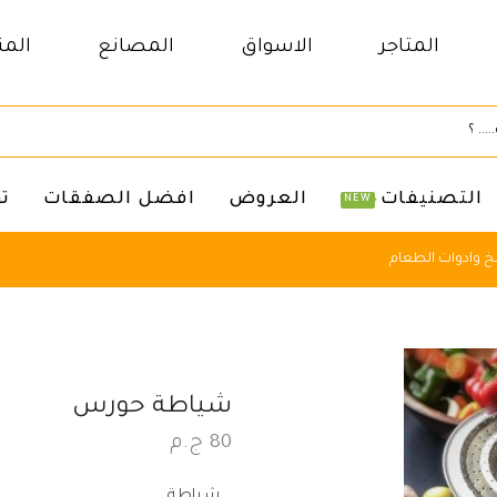
المتاجر
الاسواق
المصانع
المن
التصنيفات
العروض
افضل الصفقات
ت
NEW
 وادوات الطعام
شياطة حورس
80
ج.م
شياطة