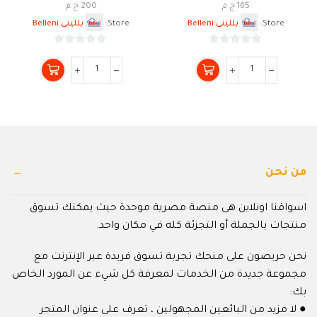
165
ج.م
200
ج.م
Store:
بللينى Belleni
Store:
بللينى Belleni
0
0
من
من
5
5
من نحن
اسواقنا اونلاين هى منصة مصرية موحدة حيث يمكنك تسوق
منتجات بالجملة أو التجزئة كله في مكان واحد.
نحن حريصون على منحك تجربة تسوق فريدة عبر الإنترنت مع
مجموعة جديدة من الخدمات لمعرفة كل شيء عن المورد الخاص
بك:
● لا مزيد من البائعين المجهولين ، تعرف على عنوان المتجر