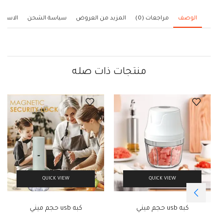
الوصف
مراجعات (0)
المزيد من العروض
سياسة الشحن
الاستف
منتجات ذات صله
QUICK VIEW
QUICK VIEW
كبه usb حجم ميني
كبه usb حجم ميني