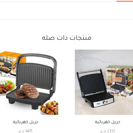
منتجات ذات صله
جريل كهربائية
جريل كهربائية
2313
ج.م
1475
ج.م