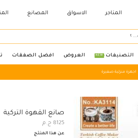
المتاجر
الاسواق
المصانع
المن
التصنيفات
العروض
افضل الصفقات
ت
NEW
اجهزة منزلية صغيرة
صانع القهوة التركية
8125
ج.م
عن هذا المنتج