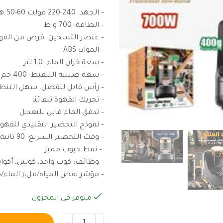
– الجهد: 240-220 فولت 60-50 هرتز
– الطاقة: 700 واط
– عنصر التسخين: قرص من الفولا
– المواد: ABS
– سعة خزان الماء: 1.0 لتر
– سعة صينية التنقيط: 400 جم
– رأس قابل للفصل، سهل التنظ
– تحريك القهوة تلقائيًا
– تدفق الماء قابل للتعديل
– نموذج التحضير التقليدي للقهوة البطي
– وقت التحضير السريع: 90 ثانية للأكواب الصغيرة، 140 ثانية للأكواب الكبيرة
– نمط حبوب مميز
– وظائف: كوب واحد، كوبين، أكو
– مؤشر نقص المياه/ملء الماء/ف
متوفر في المخزون