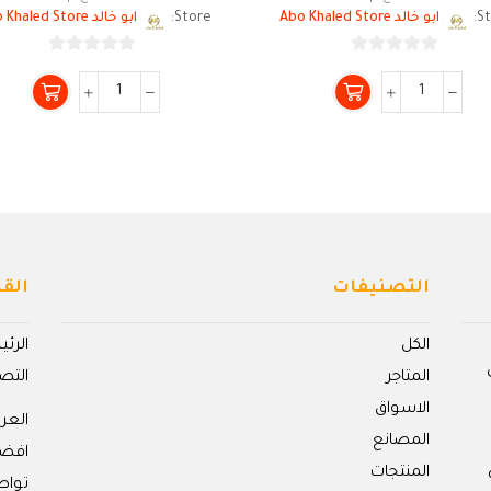
St
ابو خالد Abo Khaled Store
Store:
ابو خالد Abo Khaled Store
0
0
من
من
5
5
التصنيفات
القا
الكل
الرئ
المتاجر
التص
الاسواق
الع
المصانع
افض
المنتجات
تواص