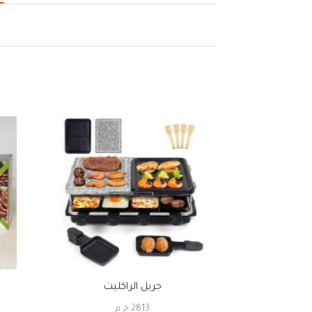
جريل الراكليت
2813
ج.م