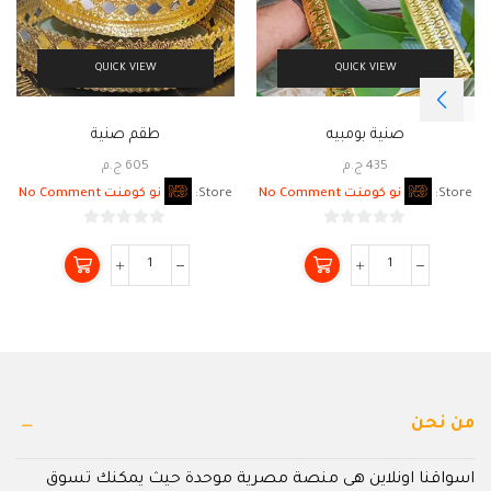
QUICK VIEW
QUICK VIEW
صنية بومبيه
طقم صنية
435
ج.م
605
ج.م
Store:
نو كومنت No Comment
Store:
نو كومنت No Comment
0
0
من
من
5
5
من نحن
اسواقنا اونلاين هى منصة مصرية موحدة حيث يمكنك تسوق