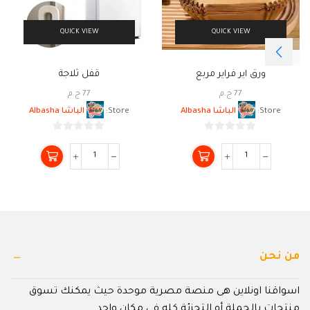
QUICK VIEW
QUICK VIEW
ورق اير فراير مربع
قفل ثلاجة
77
ج.م
77
ج.م
Store:
الباشا Albasha
Store:
الباشا Albasha
0
0
من
من
5
5
من نحن
اسواقنا اونلاين هى منصة مصرية موحدة حيث يمكنك تسوق
منتجات بالجملة أو التجزئة كله في مكان واحد.