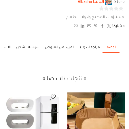
Store:
الباشا Albasha
0
مستلزمات المطبخ وادوات الطعام
من
مشاركة:
5
الوصف
مراجعات (0)
المزيد من العروض
سياسة الشحن
الاستف
منتجات ذات صله