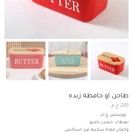
طاجن او حافظة زبده
220
ج.م
بورسلين ع نار
بغطاء خشب بامبو
وكمان معاه سكينه فرد استالس