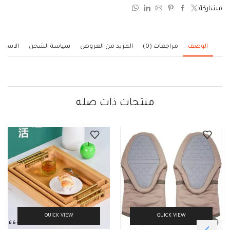
من
مشاركة:
5
الوصف
مراجعات (0)
المزيد من العروض
سياسة الشحن
الاستف
منتجات ذات صله
QUICK VIEW
QUICK VIEW