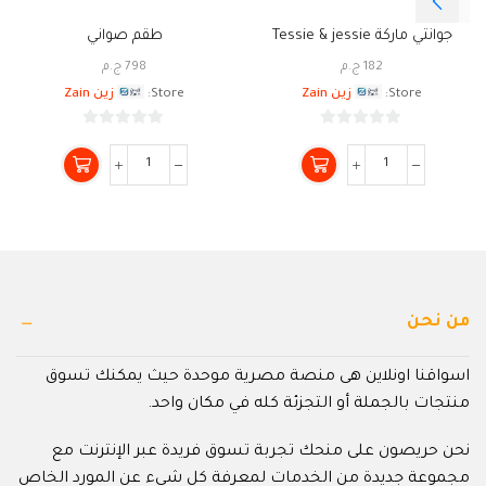
جوانتي ماركة Tessie & jessie
طقم صواني
182
ج.م
798
ج.م
Store:
زين Zain
Store:
زين Zain
0
0
من
من
5
5
من نحن
اسواقنا اونلاين هى منصة مصرية موحدة حيث يمكنك تسوق
منتجات بالجملة أو التجزئة كله في مكان واحد.
نحن حريصون على منحك تجربة تسوق فريدة عبر الإنترنت مع
مجموعة جديدة من الخدمات لمعرفة كل شيء عن المورد الخاص