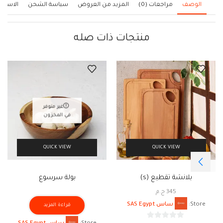
الوصف
مراجعات (0)
المزيد من العروض
سياسة الشحن
الاستف
منتجات ذات صله
غير متوفر
في المخزون
QUICK VIEW
QUICK VIEW
بلانشة تقطيع (s)
بولة سرسوع
345
ج.م
Store:
ساس SAS Egypt
قراءة المزيد