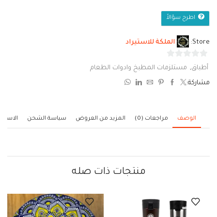
اطرح سؤالاً
Store:
الملكة للاستيراد
0
أطباق
,
مستلزمات المطبخ وادوات الطعام
من
مشاركة:
5
الوصف
مراجعات (0)
المزيد من العروض
سياسة الشحن
الاستف
منتجات ذات صله