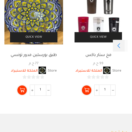
QUICK VIEW
QUICK VIEW
مج ستار باكس
طبق بورسلين مدور تونسي
99
ج.م
77
ج.م
Store:
الملكة للاستيراد
Store:
الملكة للاستيراد
0
0
من
من
5
5