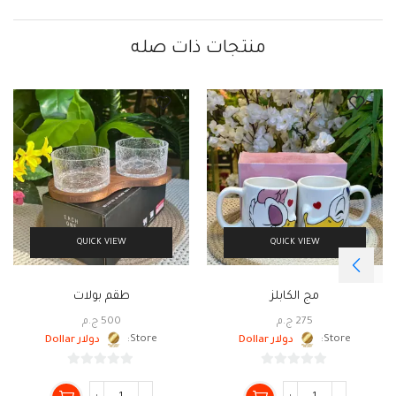
منتجات ذات صله
QUICK VIEW
QUICK VIEW
مج الكابلز
طقم بولات
275
ج.م
500
ج.م
Store:
دولار Dollar
Store:
دولار Dollar
0
0
من
من