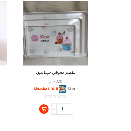
طقم صواني ميلامين
320
ج.م
Store:
الباشا Albasha
0
من
5