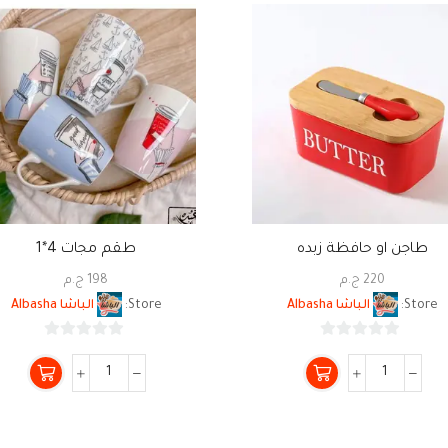
طاجن او حافظة زبده
طقم مجات 4*1
220
ج.م
198
ج.م
Store:
الباشا Albasha
Store:
الباشا Albasha
0
0
من
من
5
5