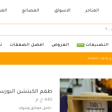
المتاجر
الاسواق
المصانع
المن
التصنيفات
العروض
افضل الصفقات
ت
NEW
 وادوات الطعام
طقم الكيتشن البورس
440
ج.م
حامل معالق وشوك