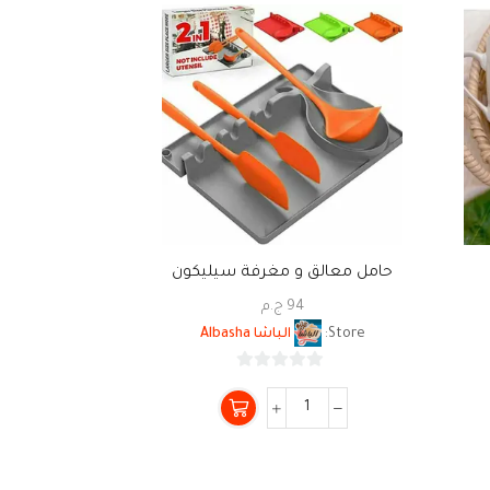
حامل معالق و مغرفة سيليكون
طقم طواجن 
94
ج.م
7
Store:
الباشا Albasha
Store:
0
من
5