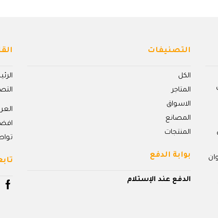
التصنيفات
القا
الكل
الرئ
المتاجر
التص
الاسواق
الع
المصانع
افض
المنتجات
تواص
بوابة الدفع
ان
تابع
الدفع عند الإستلام