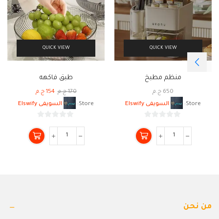
QUICK VIEW
QUICK VIEW
منظم مطبخ
طبق فاكهه
650
ج.م
170
ج.م
154
ج.م
Store:
السويفى Elswify
Store:
السويفى Elswify
0
0
من
من
5
5
من نحن