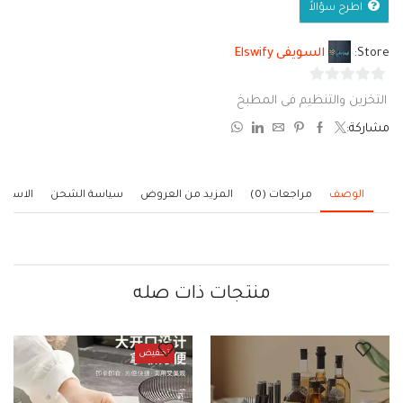
اطرح سؤالاً
Store:
السويفى Elswify
0
التخزين والتنظيم فى المطبخ
من
مشاركة:
5
الوصف
مراجعات (0)
المزيد من العروض
سياسة الشحن
الاستف
منتجات ذات صله
تخفيض