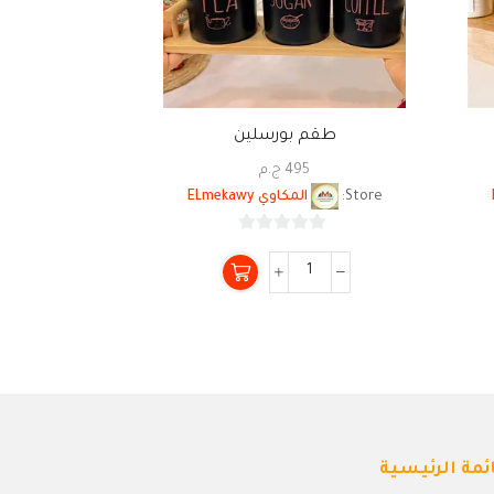
طقم بورسلين
طقم
495
ج.م
5
Store:
المكاوي ELmekawy
Store:
ا
0
من
5
ئمة الرئيسية