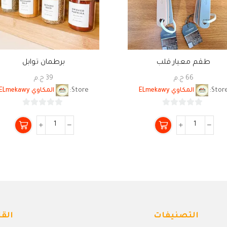
طقم معيار قلب
برطمان توابل
66
ج.م
39
ج.م
Store
المكاوي ELmekawy
Store:
المكاوي ELmekawy
0
0
من
من
5
5
التصنيفات
القا