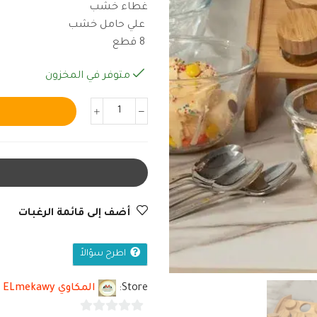
غطاء خشب
علي حامل خشب
8 قطع
متوفر في المخزون
أضف إلى قائمة الرغبات
اطرح سؤالاً
Store:
المكاوي ELmekawy