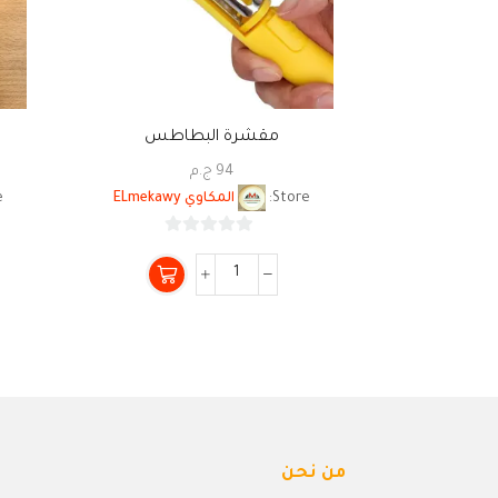
مقشرة البطاطس
94
ج.م
Store:
المكاوي ELmekawy
:
0
من
5
من نحن