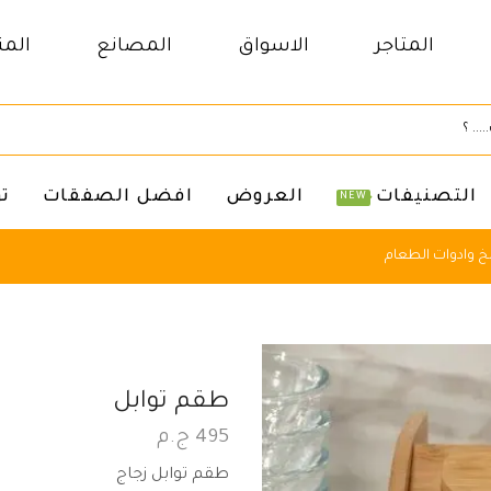
المتاجر
الاسواق
المصانع
المن
التصنيفات
العروض
افضل الصفقات
ت
NEW
 وادوات الطعام
طقم توابل
495
ج.م
طقم توابل زجاج