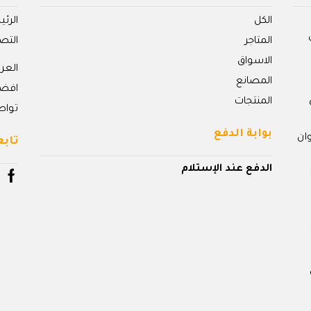
الكل
الرئ
المتاجر
التص
الاسواق
الع
المصانع
افض
المنتجات
تواص
بوابة الدفع
ان
تابع
الدفع عند الإستلام