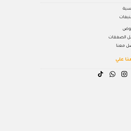
يسية
نيفات
روض
ل الصفقات
ل معنا
نا علي