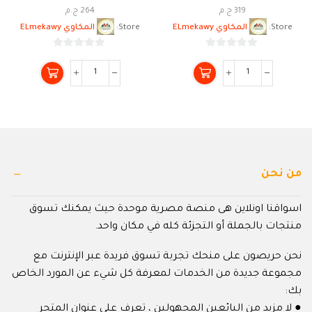
319
ج.م
264
ج.م
Store:
المكاوي ELmekawy
Store:
المكاوي ELmekawy
0
0
من
من
5
5
من نحن
اسواقنا اونلاين هى منصة مصرية موحدة حيث يمكنك تسوق
منتجات بالجملة أو التجزئة كله في مكان واحد.
نحن حريصون على منحك تجربة تسوق فريدة عبر الإنترنت مع
مجموعة جديدة من الخدمات لمعرفة كل شيء عن المورد الخاص
بك:
● لا مزيد من البائعين المجهولين ، تعرف على عنوان المتجر