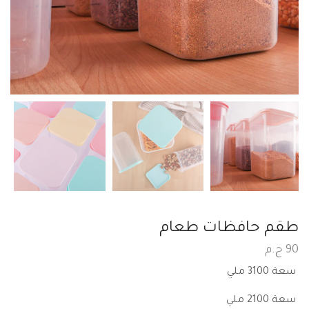
طقم حافظات طعام
90
ج.م
سعة 3100 ملي
سعة 2100 ملي