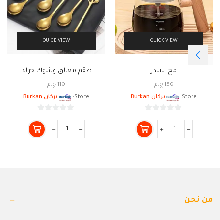
QUICK VIEW
QUICK VIEW
مج بليندر
طقم معالق وشوك جولد
150
ج.م
110
ج.م
Store:
بركان Burkan
Store:
بركان Burkan
0
0
من
من
5
5
من نحن