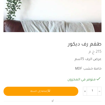
طقم رف ديكور
215
ج.م
عرض الرف 15سم
خامة خشب MDF
متوفر في المخزون
إضافة إلى السلة
أو