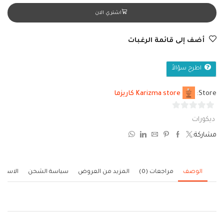
اشتري الان
أضف إلى قائمة الرغبات
اطرح سؤالاً
Store:
Karizma store كاريزما
0
ديكورات
من
مشاركة:
5
الوصف
مراجعات (0)
المزيد من العروض
سياسة الشحن
الاستف