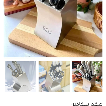
طقم سكاكين