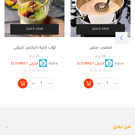
QUICK VIEW
QUICK VIEW
مضرب بيض
كوب لاتيه بايركس كيرفي
20
ج.م
25
ج.م
Store:
التركى ELTORKEY
Store:
التركى ELTORKEY
0
0
من
من
5
5
من نحن