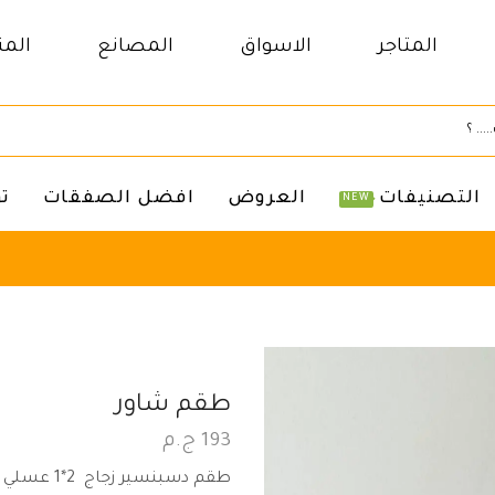
المتاجر
الاسواق
المصانع
المن
التصنيفات
العروض
افضل الصفقات
ت
NEW
طقم شاور
193
ج.م
طقم دسبنسير زجاج 2*1 عسلي