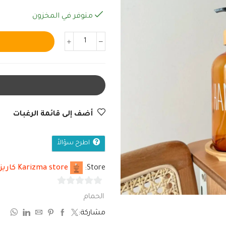
متوفر في المخزون
أضف إلى قائمة الرغبات
اطرح سؤالاً
Store:
Karizma store كاريزما
0
الحمام
من
مشاركة:
5