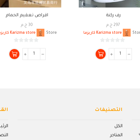
رف ركنة
اقراص تعقيم الحمام
297
ج.م
30
ج.م
Stor
Karizma store كاريزما
Store:
Karizma store كاريزما
0
0
من
من
5
5
التصنيفات
القا
الكل
الرئ
المتاجر
التص