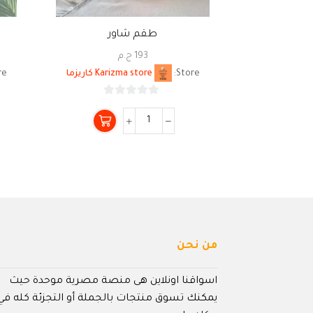
طقم شاور
193
ج.م
Store:
Karizma store كاريزما
e:
0
من
5
من نحن
اسواقنا اونلاين هى منصة مصرية موحدة حيث
يمكنك تسوق منتجات بالجملة أو التجزئة كله في