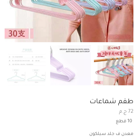
طقم شماعات
72
ج.م
10 قطع
معدن ف جلد سيلكون