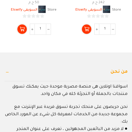
242
ج.م
50
ج.م
Store:
السويفى Elswify
Store:
السويفى Elswify
0
0
من
من
5
5
من نحن
اسواقنا اونلاين هى منصة مصرية موحدة حيث يمكنك تسوق
منتجات بالجملة أو التجزئة كله في مكان واحد.
نحن حريصون على منحك تجربة تسوق فريدة عبر الإنترنت مع
مجموعة جديدة من الخدمات لمعرفة كل شيء عن المورد الخاص
بك:
● لا مزيد من البائعين المجهولين ، تعرف على عنوان المتجر