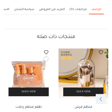
الوصف
مراجعات (0)
المزيد من العروض
سياسة الشحن
الاستف
منتجات ذات صله
QUICK VIEW
QUICK VIEW
منظم فرش
طقم منظم رحلات