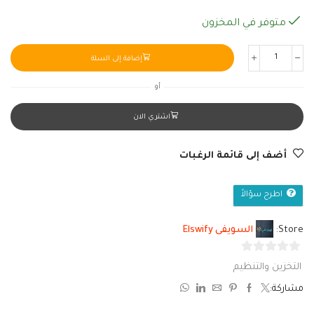
متوفر في المخزون
إضافة إلى السلة
أو
اشتري الان
أضف إلى قائمة الرغبات
اطرح سؤالاً
Store:
السويفى Elswify
0
التخزين والتنظيم
من
مشاركة:
5