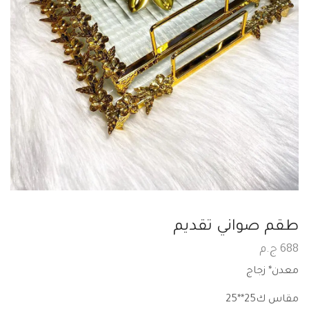
طقم صواني تقديم
688
ج.م
معدن* زجاج
مقاس ك25**25