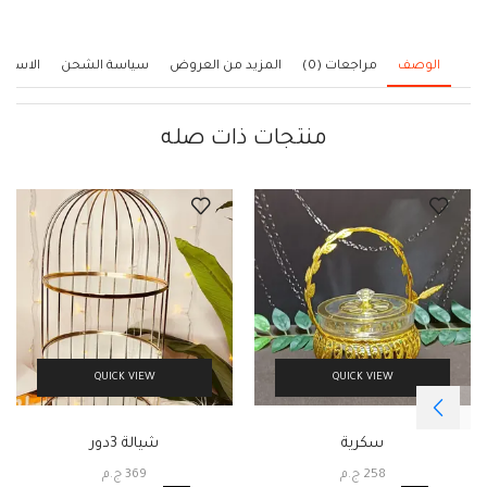
الوصف
مراجعات (0)
المزيد من العروض
سياسة الشحن
الاستف
منتجات ذات صله
QUICK VIEW
QUICK VIEW
سكرية
شيالة 3دور
258
ج.م
369
ج.م