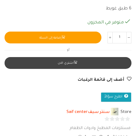
6 طبق غويط
متوفر في المخزون
إضافة إلى السلة
أو
اشتري الان
أضف إلى قائمة الرغبات
اطرح سؤالاً
Store:
سنتر سيفSaif center
0
مستلزمات المطبخ وادوات الطعام
من