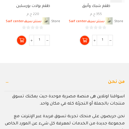
طقم شيك وأنيق
طقم بولات بورسلين
355
ج.م
220
ج.م
Store:
سنتر سيفSaif center
Store:
سنتر سيفSaif center
0
0
من
من
5
5
من نحن
اسواقنا اونلاين هى منصة مصرية موحدة حيث يمكنك تسوق
منتجات بالجملة أو التجزئة كله في مكان واحد.
نحن حريصون على منحك تجربة تسوق فريدة عبر الإنترنت مع
مجموعة جديدة من الخدمات لمعرفة كل شيء عن المورد الخاص