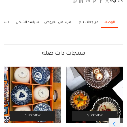
مشاركة:
5
الوصف
مراجعات (0)
المزيد من العروض
سياسة الشحن
الاستف
منتجات ذات صله
QUICK VIEW
QUICK VIEW