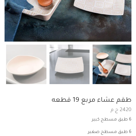
طقم عشاء مربع 19 قطعه
2420
ج.م
6 طبق مسطح كبير
6 طبق مسطح صغير