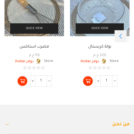
QUICK VIEW
QUICK VIEW
بولة كريستال
مضرب استانلس
220
ج.م
50
ج.م
Store:
دولار Dollar
Store:
دولار Dollar
0
0
من
من
5
5
من نحن