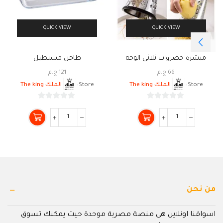
QUICK VIEW
QUICK VIEW
مبشره خضروات ثلاثي الوجه
طاجن مستطيل
66
ج.م
121
ج.م
Store:
الملك The king
Store:
الملك The king
0
0
من
من
5
5
من نحن
اسواقنا اونلاين هى منصة مصرية موحدة حيث يمكنك تسوق