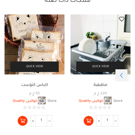
منتجات ذات صله
QUICK VIEW
QUICK VIEW
مطبقية
اكياس التوست
220
ج.م
55
ج.م
Store:
كواليتى Quality
Store:
كواليتى Quality
0
0
من
من
5
5