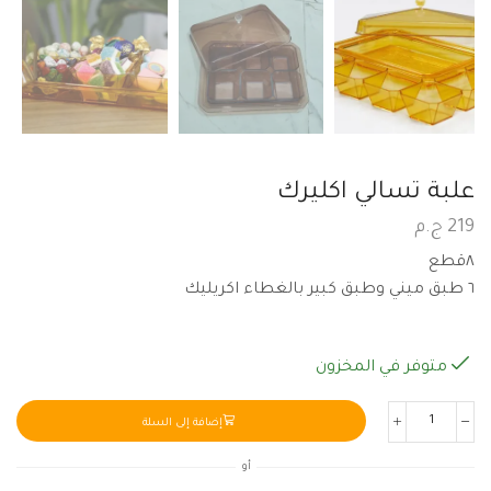
علبة تسالي اكليرك
219
ج.م
٨قطع
٦ طبق ميني وطبق كبير بالغطاء اكريليك
متوفر في المخزون
إضافة إلى السلة
أو