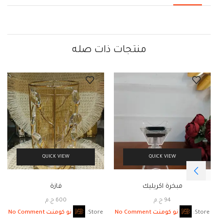
منتجات ذات صله
QUICK VIEW
QUICK VIEW
مبخرة اكريليك
فازة
94
ج.م
600
ج.م
Store:
نو كومنت No Comment
Store:
نو كومنت No Comment