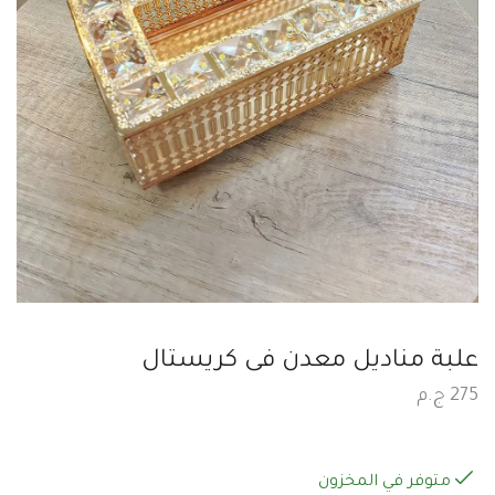
علبة مناديل معدن فى كريستال
275
ج.م
متوفر في المخزون