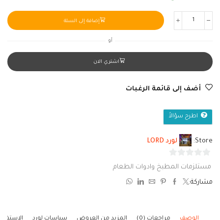
إضافة إلى السلة
أو
اشتري الان
أضف إلى قائمة الرغبات
اطرح سؤالاً
Store:
لورد LORD
0
مستلزمات المطبخ وادوات الطعام
من
مشاركة:
5
الوصف
مراجعات (0)
المزيد من العروض
سياسات لورد
الاستفسا