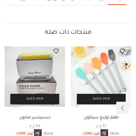
منتجات ذات صله
QUICK VIEW
QUICK VIEW
طقم توزيع سيلكون
ديسبينسر صابون
87
ج.م
54
ج.م
Store:
لورد LORD
Store:
لورد LORD