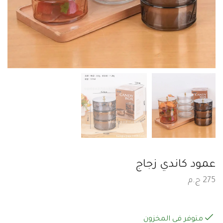
عمود كاندي زجاج
275
ج.م
متوفر في المخزون