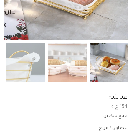
عياشه
154
ج.م
متاح شكلين
بيضاوي / مربع