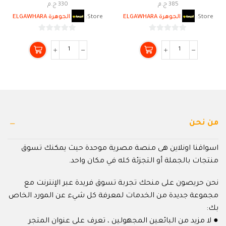
385
ج.م
330
ج.م
Store:
الجوهرة ELGAWHARA
Store:
الجوهرة ELGAWHARA
0
0
من
من
5
5
من نحن
اسواقنا اونلاين هى منصة مصرية موحدة حيث يمكنك تسوق
منتجات بالجملة أو التجزئة كله في مكان واحد.
نحن حريصون على منحك تجربة تسوق فريدة عبر الإنترنت مع
مجموعة جديدة من الخدمات لمعرفة كل شيء عن المورد الخاص
بك:
● لا مزيد من البائعين المجهولين ، تعرف على عنوان المتجر