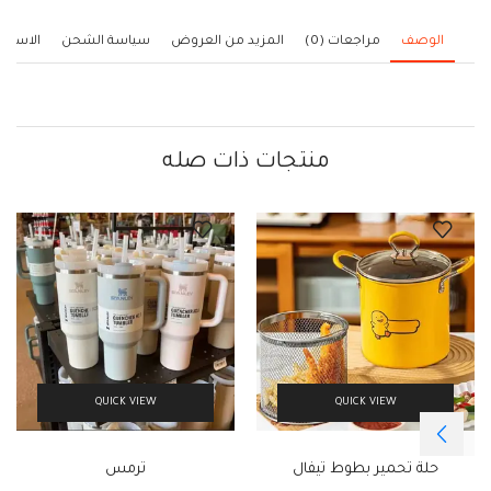
الوصف
مراجعات (0)
المزيد من العروض
سياسة الشحن
الاستف
منتجات ذات صله
QUICK VIEW
QUICK VIEW
حلة تحمير بطوط تيفال
ترمس